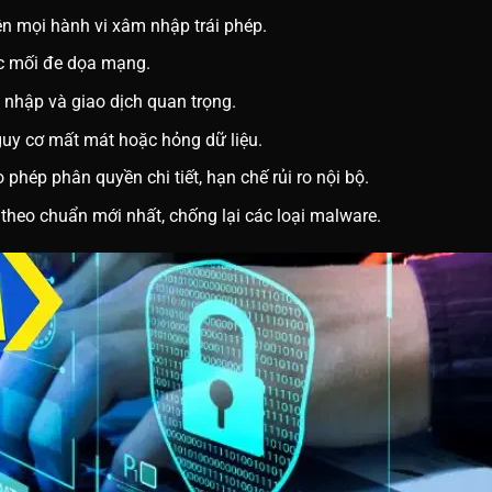
ện mọi hành vi xâm nhập trái phép.
ác mối đe dọa mạng.
 nhập và giao dịch quan trọng.
nguy cơ mất mát hoặc hỏng dữ liệu.
phép phân quyền chi tiết, hạn chế rủi ro nội bộ.
theo chuẩn mới nhất, chống lại các loại malware.