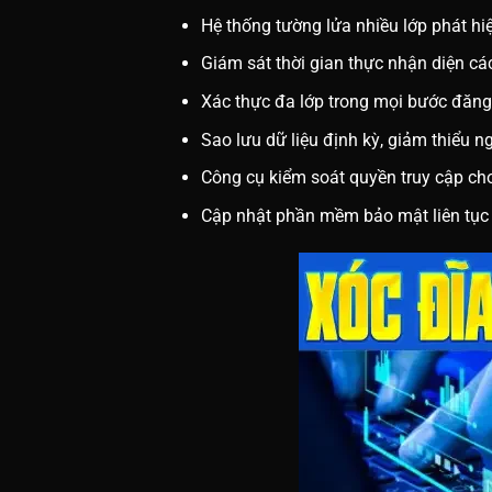
Hệ thống tường lửa nhiều lớp phát hi
Giám sát thời gian thực nhận diện c
Xác thực đa lớp trong mọi bước đăng
Sao lưu dữ liệu định kỳ, giảm thiểu 
Công cụ kiểm soát quyền truy cập cho 
Cập nhật phần mềm bảo mật liên tục 