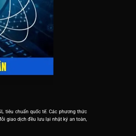
SL tiêu chuẩn quốc tế. Các phương thức
i giao dịch đều lưu lại nhật ký an toàn,