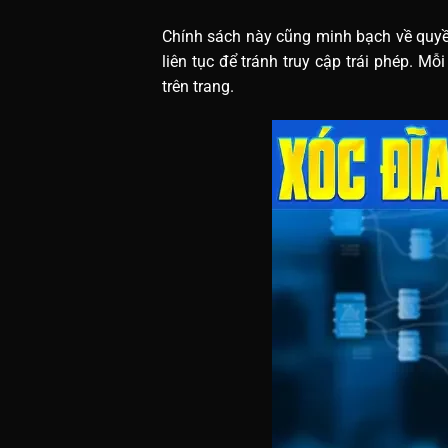
Chính sách này cũng minh bạch về quyền
liên tục để tránh truy cập trái phép. M
trên trang.