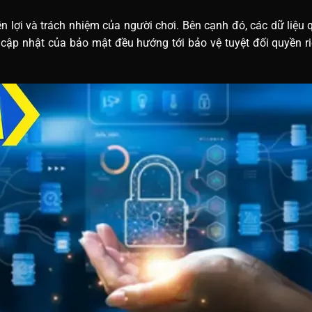
 lợi và trách nhiệm của người chơi. Bên cạnh đó, các dữ liệu
ỗi cập nhật của bảo mật đều hướng tới bảo vệ tuyệt đối quyền r