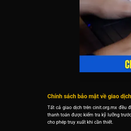
Chính sách bảo mật về giao dịc
Tất cả giao dịch trên cinit.org.mx đề
thanh toán được kiểm tra kỹ lưỡng trước
cho phép truy xuất khi cần thiết.