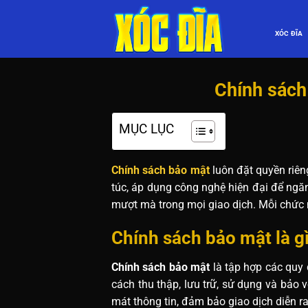
XÓC ĐĨA
Chính sách 
MỤC LỤC
Chính sách bảo mật
luôn đặt quyền riên
túc, áp dụng công nghệ hiện đại để ngăn
mượt mà trong mọi giao dịch. Mỗi chức n
Chính sách bảo mật là g
Chính sách bảo mật
là tập hợp các quy 
cách thu thập, lưu trữ, sử dụng và bảo 
mát thông tin, đảm bảo giao dịch diễn ra