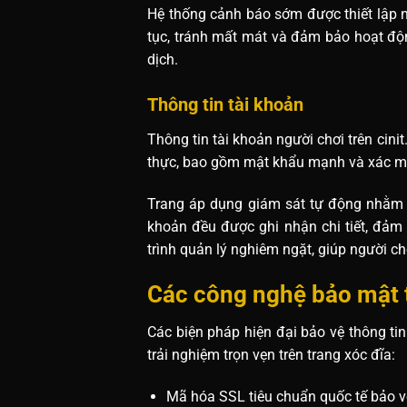
Hệ thống cảnh báo sớm được thiết lập nh
tục, tránh mất mát và đảm bảo hoạt độn
dịch.
Thông tin tài khoản
Thông tin tài khoản người chơi trên cin
thực, bao gồm mật khẩu mạnh và xác minh
Trang áp dụng giám sát tự động nhằm p
khoản đều được ghi nhận chi tiết, đảm
trình quản lý nghiêm ngặt, giúp người c
Các công nghệ bảo mật t
Các biện pháp hiện đại bảo vệ thông ti
trải nghiệm trọn vẹn trên trang xóc đĩa:
Mã hóa SSL tiêu chuẩn quốc tế bảo vệ 