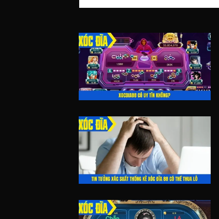
Game đã mô phỏng hoàn hảo không khí sôi
là có thể tham gia đặt cược ngay lập tức
Tính năng trò chuyện trực tiếp giúp mọ
kiểm định khắt khe đảm bảo tính công b
trở thành lựa chọn giải trí phổ biến.