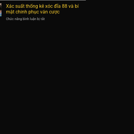
công
nhiều
có
Xác suất thống kê xóc đĩa 88 và bí
nghệ
tranh
uy
giải
mật chinh phục ván cược
cãi
tín
trí
Chức năng bình luận bị tắt
ở
không?
thế
Xác
Sự
hệ
suất
thật
mới
thống
phía
kê
sau
xóc
khiến
đĩa
bạn
88
tò
và
mò
bí
mật
cách hiển thị riêng khiến trải nghiệm thay
chinh
phục
ván
cược
đời. Camera quay cận cảnh từng thao tác
ộ cao.
 rồi đặt lựa chọn trong thời gian ngắn.