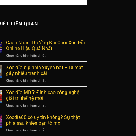
ại nhà sử dụng thiết bị kết nối internet
VIẾT LIÊN QUAN
uyến rũ. Các thuật toán ngẫu nhiên được
t chiến thuật khiến trò đỏ đen dân gian
Cách Nhận Thưởng Khi Chơi Xóc Đĩa
Online Hiệu Quả Nhất
Chức năng bình luận bị tắt
ở
Cách
Nhận
Xóc đĩa bịp nhìn xuyên bát – Bí mật
Thưởng
gây nhiều tranh cãi
Khi
Chức năng bình luận bị tắt
ở
Chơi
Xóc
Xóc
đĩa
Xóc đĩa MD5: Đỉnh cao công nghệ
Đĩa
bịp
Online
giải trí thế hệ mới
nhìn
Hiệu
Chức năng bình luận bị tắt
ở
xuyên
Quả
Xóc
bát
Nhất
đĩa
Xocdia88 có uy tín không? Sự thật
–
MD5:
Bí
phía sau khiến bạn tò mò
Đỉnh
mật
Chức năng bình luận bị tắt
ở
cao
gây
Xocdia88