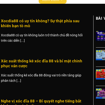
 động, chân thật như cược trực tiếp. Người chơi chỉ cần ngồi t
.
BÀI 
i cá nhân tương tác thoải mái cùng các nữ Dealer xinh đẹp q
Xocdia88 có uy tín không? Sự thật phía sau
ằng tuyệt đối cho mọi thành viên. Chính yếu tố may rủi pha chú
khiến bạn tò mò
Xocdia88 có uy tín không luôn trở thành chủ đề nóng hổi
trên các diễn [...]
Xác suất thống kê xóc đĩa 88 và bí mật chinh
phục ván cược
Xác suất thống kê xóc đĩa 88 đóng vai trò nền tảng giúp
phân tách [...]
Nghe vị xóc đĩa 88 – Bí quyết nghe tiếng bắt