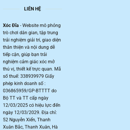
LIÊN HỆ
Xóc Đĩa
- Website mô phỏng
trò chơi dân gian, tập trung
trải nghiệm giải trí, giao diện
thân thiện và nội dung dễ
tiếp cận, giúp bạn trải
nghiệm cảm giác xóc mở
thú vị, thiết kế trực quan. Mã
số thuế: 338939979 Giấy
phép kinh doanh số :
036865959/GP-BTTTT do
Bộ TT và TT cấp ngày
12/03/2025 có hiệu lực đến
ngày 12/03/2029. Địa chỉ:
52 Nguyễn Xiển, Thanh
Xuân Bắc, Thanh Xuân, Hà