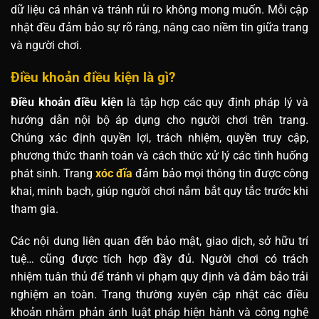
dữ liệu cá nhân và tránh rủi ro không mong muốn. Mỗi cập
nhật đều đảm bảo sự rõ ràng, nâng cao niềm tin giữa trang
và người chơi.
Điều khoản điều kiện là gì?
Điều khoản điều kiện
là tập hợp các quy định pháp lý và
hướng dẫn nội bộ áp dụng cho người chơi trên trang.
Chúng xác định quyền lợi, trách nhiệm, quyền truy cập,
phương thức thanh toán và cách thức xử lý các tình huống
phát sinh. Trang
xóc đĩa
đảm bảo mọi thông tin được công
khai, minh bạch, giúp người chơi nắm bắt quy tắc trước khi
tham gia.
Các nội dung liên quan đến bảo mật, giao dịch, sở hữu trí
tuệ… cũng được tích hợp đầy đủ. Người chơi có trách
nhiệm tuân thủ để tránh vi phạm quy định và đảm bảo trải
nghiệm an toàn. Trang thường xuyên cập nhật các điều
khoản nhằm phản ánh luật pháp hiện hành và công nghệ