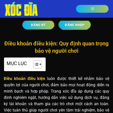
ĐĂNG KÝ
ĐĂNG NHẬP
Điều khoản điều kiện: Quy định quan trọng
bảo vệ người chơi
MỤC LỤC
Điều khoản điều kiện
luôn được thiết kế nhằm bảo vệ
quyền lợi của người chơi, đảm bảo mọi hoạt động diễn ra
minh bạch và hợp pháp. Trang xóc đĩa áp dụng các quy
định nghiêm ngặt, hướng dẫn việc sử dụng dịch vụ, đăng
ký tài khoản và tham gia các trò chơi một cách an toàn.
Việc tuân thủ giúp người chơi yên tâm trải nghiệm, bảo vệ