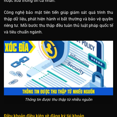
hoặc xóa thông tin cá nhân.
Công nghệ bảo mật tiên tiến giúp giám sát quá trình thu
thập dữ liệu, phát hiện hành vi bất thường và bảo vệ quyền
riêng tư. Mỗi bước thu thập đều tuân thủ luật pháp quốc tế
và tiêu chuẩn ngành.
Thông tin được thu thập từ nhiều nguồn
Điều khoản điều kiện về đăng ký tài khoản