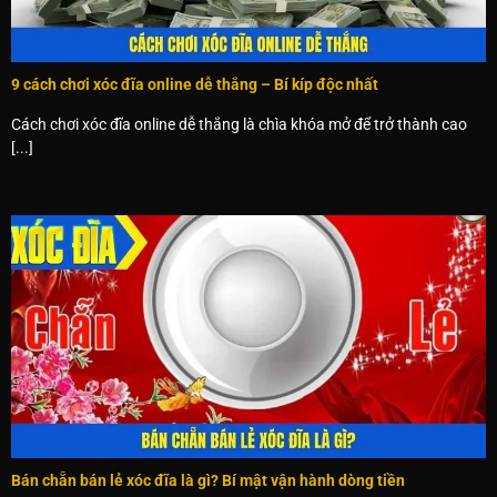
Truyền thống
Tiêu chí
Xóc đĩa trực tuyến
Phải di chuyển tới sới
Địa điểm
Chơi tại nhà qua điện thoại
bạc
9 cách chơi xóc đĩa online dễ thắng – Bí kíp độc nhất
Tính minh
Dễ bị can thiệp bởi
Giám sát qua hệ thống
Cách chơi xóc đĩa online dễ thắng là chìa khóa mở để trở thành cao
bạch
tiểu xảo
camera AI
[...]
Thường thấp và bị
Cao và cạnh tranh nhất thị
Tỷ lệ thưởng
cắt phế
trường
Phụ thuộc vào đám
Thời gian
Hoạt động liên tục 24/7
đông
Đa dạng các gói quà tặng
Khuyến mãi
Gần như không có
nạp tiền
Cách chơi xóc đĩa trực tuyến chi tiết
Để tham gia một ván cược
xóc đĩa
hiệu quả, người chơi
cần hiểu rõ toàn bộ quy trình cùng luật chơi. Không chỉ đơn
giản chọn màu mà bạn còn cần quan sát kết quả các phiên
gần nhất.
Bán chẵn bán lẻ xóc đĩa là gì? Bí mật vận hành dòng tiền