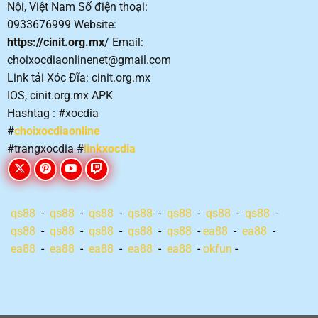
Nội, Việt Nam Số điện thoại:
Bước 4: Tìm mục casino => Xóc đĩa trong danh sách.
0933676999 Website:
Bước 5: Tham gia bàn cược đang mở và lựa chọn mức tiền
https://cinit.org.mx
/
Email:
phù hợp.
choixocdiaonlinenet@gmail.com
Bước 6: Đặt cửa mong muốn trước khi đồng hồ đếm ngược
Link tải Xóc Đĩa: cinit.org.mx
kết thúc.
IOS, cinit.org.mx APK
Hashtag : #xocdia
Bước 7: Chờ dealer xóc rồi công bố kết quả ngay sau khi
#
choixocdiaonline
mở bát.
#trangxocdia #
linkxocdia
qs88
-
qs88
-
qs88
-
qs88
-
qs88
-
qs88
-
qs88
-
qs88
-
qs88
-
qs88
-
qs88
-
qs88
-
ea88
-
ea88
-
ea88
-
ea88
-
ea88
-
ea88
-
ea88
-
okfun
-