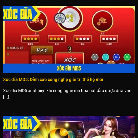
Xóc đĩa online là phiên bản chơi trực tuyến
Vì sao xóc đĩa trực tuyến rất hấp dẫn?
Xóc đĩa MD5: Đỉnh cao công nghệ giải trí thế hệ mới
Lý do khiến
xóc đĩa online
trở thành lựa chọn ưu tiên của
Xóc đĩa MD5 xuất hiện khi công nghệ mã hóa bắt đầu được đưa vào
hàng triệu người chính là sự linh hoạt và tính bảo mật
[...]
thông tin ở mức tuyệt đối. Có thể kể đến như:
Tốc độ trả thưởng diễn ra tức thì ngay sau khi kết quả
được công bố.
Nhà cái thiết kế giao diện tinh tế giúp người chơi dễ dàng