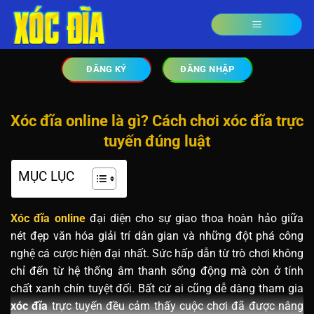
ĐĂNG KÝ
ĐĂNG NHẬP
Xóc đĩa online là gì? Cách chơi xóc đĩa trực
tuyến đúng luật
MỤC LỤC
Xóc đĩa online
đại diện cho sự giao thoa hoàn hảo giữa
nét đẹp văn hóa giải trí dân gian và những đột phá công
nghệ cá cược hiện đại nhất. Sức hấp dẫn từ trò chơi không
chỉ đến từ hệ thống âm thanh sống động mà còn ở tính
chất xanh chín tuyệt đối. Bất cứ ai cũng dễ dàng tham gia
xóc đĩa
trực tuyến đều cảm thấy cuộc chơi đã được nâng