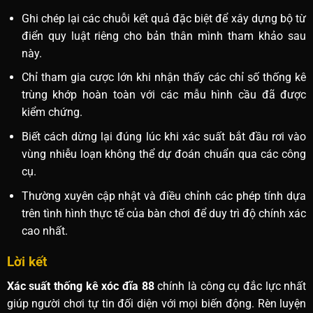
Ghi chép lại các chuỗi kết quả đặc biệt để xây dựng bộ từ
điển quy luật riêng cho bản thân mình tham khảo sau
này.
Chỉ tham gia cược lớn khi nhận thấy các chỉ số thống kê
trùng khớp hoàn toàn với các mẫu hình cầu đã được
kiểm chứng.
Biết cách dừng lại đúng lúc khi xác suất bắt đầu rơi vào
vùng nhiễu loạn không thể dự đoán chuẩn qua các công
cụ.
Thường xuyên cập nhật và điều chỉnh các phép tính dựa
trên tình hình thực tế của bàn chơi để duy trì độ chính xác
cao nhất.
Lời kết
Xác suất thống kê xóc đĩa 88
chính là công cụ đắc lực nhất
giúp người chơi tự tin đối diện với mọi biến động. Rèn luyện