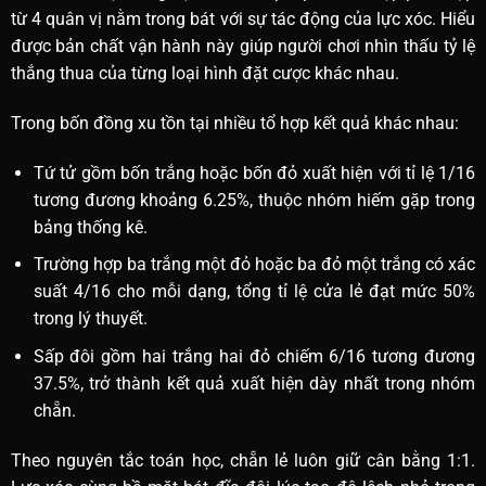
từ 4 quân vị nằm trong bát với sự tác động của lực xóc. Hiểu
được bản chất vận hành này giúp người chơi nhìn thấu tỷ lệ
thắng thua của từng loại hình đặt cược khác nhau.
Trong bốn đồng xu tồn tại nhiều tổ hợp kết quả khác nhau:
Tứ tử gồm bốn trắng hoặc bốn đỏ xuất hiện với tỉ lệ 1/16
tương đương khoảng 6.25%, thuộc nhóm hiếm gặp trong
bảng thống kê.
Trường hợp ba trắng một đỏ hoặc ba đỏ một trắng có xác
suất 4/16 cho mỗi dạng, tổng tỉ lệ cửa lẻ đạt mức 50%
trong lý thuyết.
Sấp đôi gồm hai trắng hai đỏ chiếm 6/16 tương đương
37.5%, trở thành kết quả xuất hiện dày nhất trong nhóm
chẵn.
Theo nguyên tắc toán học, chẵn lẻ luôn giữ cân bằng 1:1.