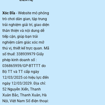
Xóc Đĩa
- Website mô phỏng
trò chơi dân gian, tập trung
trải nghiệm giải trí, giao diện
thân thiện và nội dung dễ
tiếp cận, giúp bạn trải
nghiệm cảm giác xóc mở
thú vị, thiết kế trực quan. Mã
số thuế: 338939979 Giấy
phép kinh doanh số :
036865959/GP-BTTTT do
Bộ TT và TT cấp ngày
12/03/2025 có hiệu lực đến
ngày 12/03/2029. Địa chỉ:
52 Nguyễn Xiển, Thanh
Xuân Bắc, Thanh Xuân, Hà
Nội, Việt Nam Số điện thoại: