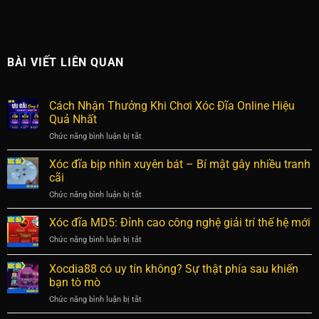
BÀI VIẾT LIÊN QUAN
Cách Nhận Thưởng Khi Chơi Xóc Đĩa Online Hiệu
Quả Nhất
Chức năng bình luận bị tắt
ở
Cách
Nhận
Xóc đĩa bịp nhìn xuyên bát – Bí mật gây nhiều tranh
Thưởng
cãi
Khi
Chức năng bình luận bị tắt
ở
Chơi
Xóc
Xóc
đĩa
Xóc đĩa MD5: Đỉnh cao công nghệ giải trí thế hệ mới
Đĩa
bịp
Online
Chức năng bình luận bị tắt
ở
nhìn
Hiệu
Xóc
xuyên
Quả
đĩa
Xocdia88 có uy tín không? Sự thật phía sau khiến
bát
Nhất
MD5:
–
bạn tò mò
Đỉnh
Bí
Chức năng bình luận bị tắt
ở
cao
mật
Xocdia88
công
gây