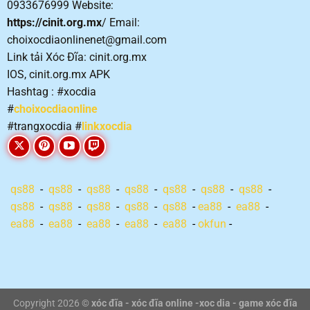
0933676999 Website:
https://cinit.org.mx
/
Email:
choixocdiaonlinenet@gmail.com
Link tải Xóc Đĩa: cinit.org.mx
IOS, cinit.org.mx APK
Hashtag : #xocdia
#
choixocdiaonline
#trangxocdia #
linkxocdia
qs88
-
qs88
-
qs88
-
qs88
-
qs88
-
qs88
-
qs88
-
qs88
-
qs88
-
qs88
-
qs88
-
qs88
-
ea88
-
ea88
-
ea88
-
ea88
-
ea88
-
ea88
-
ea88
-
okfun
-
Copyright 2026 ©
xóc đĩa - xóc đĩa online -xoc dia - game xóc đĩa