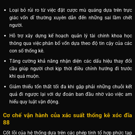
Loại bỏ rủi ro từ việc đặt cược mù quáng dựa trên trực
giác vốn dĩ thường xuyên dẫn đến những sai lầm chết
người.
Hỗ trợ xây dựng kế hoạch quản lý tài chính khoa học
thông qua việc phân bổ vốn dựa theo độ tin cậy của các
con số thống kê.
Tăng cường khả năng nhận diện các dấu hiệu thay đổi
cầu giúp người chơi kịp thời điều chỉnh hướng đi trước
khi quá muộn.
Giảm thiểu tổn thất tối đa khi gặp phải những chuỗi kết
quả đi ngược lại với dự đoán ban đầu nhờ vào việc am
hiểu quy luật vận động.
Cơ chế vận hành của xác suất thống kê xóc đĩa
88
Cốt lõi của hệ thống dựa trên các phép tính tổ hợp phức tạp