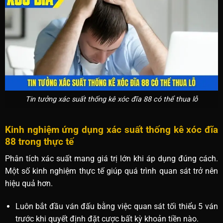
Tin tưởng xác suất thống kê xóc đĩa 88 có thể thua lỗ
Kinh nghiệm ứng dụng xác suất thống kê xóc đĩa
88 trong thực tế
Phân tích xác suất mang giá trị lớn khi áp dụng đúng cách.
Một số kinh nghiệm thực tế giúp quá trình quan sát trở nên
hiệu quả hơn.
Luôn bắt đầu ván đấu bằng việc quan sát tối thiểu 5 ván
trước khi quyết định đặt cược bất kỳ khoản tiền nào.