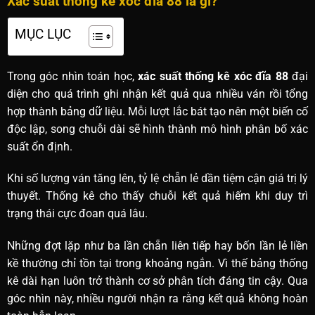
Xác suất thống kê xóc đĩa 88 là gì?
MỤC LỤC
Trong góc nhìn toán học,
xác suất thống kê xóc đĩa 88
đại
diện cho quá trình ghi nhận kết quả qua nhiều ván rồi tổng
hợp thành bảng dữ liệu. Mỗi lượt lắc bát tạo nên một biến cố
độc lập, song chuỗi dài sẽ hình thành mô hình phân bố xác
suất ổn định.
Khi số lượng ván tăng lên, tỷ lệ chẵn lẻ dần tiệm cận giá trị lý
thuyết. Thống kê cho thấy chuỗi kết quả hiếm khi duy trì
trạng thái cực đoan quá lâu.
Những đợt lặp như ba lần chẵn liên tiếp hay bốn lần lẻ liền
kề thường chỉ tồn tại trong khoảng ngắn. Vì thế bảng thống
kê dài hạn luôn trở thành cơ sở phân tích đáng tin cậy. Qua
góc nhìn này, nhiều người nhận ra rằng kết quả không hoàn