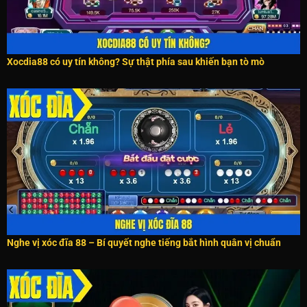
Xocdia88 có uy tín không? Sự thật phía sau khiến bạn tò mò
Nghe vị xóc đĩa 88 – Bí quyết nghe tiếng bắt hình quân vị chuẩn