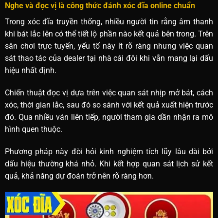
Nghe và đọc vị là công thức đánh xóc đĩa online chuẩn
Trong xóc đĩa truyền thống, nhiều người tin rằng âm thanh
khi bát lắc lên có thể tiết lộ phần nào kết quả bên trong. Trên
sân chơi trực tuyến, yếu tố này ít rõ ràng nhưng việc quan
sát thao tác của dealer tại nhà cái đôi khi vẫn mang lại dấu
hiệu nhất định.
Chiến thuật đọc vị dựa trên việc quan sát nhịp mở bát, cách
xóc, thời gian lắc, sau đó so sánh với kết quả xuất hiện trước
đó. Qua nhiều ván liên tiếp, người tham gia dần nhận ra mô
hình quen thuộc.
Phương pháp này đòi hỏi kinh nghiệm tích lũy lâu dài bởi
dấu hiệu thường khá nhỏ. Khi kết hợp quan sát lịch sử kết
quả, khả năng dự đoán trở nên rõ ràng hơn.