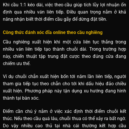
Khi cầu 1:1 kéo dài, việc theo cầu giúp tích lũy lợi nhuận ổn
định qua nhiều ván liên tiếp. Điều quan trọng nằm ở khả
năng nhận biết thời điểm cầu gãy để dừng đặt tiền.
Công thức đánh xóc đĩa online theo cầu nghiêng
Cầu nghiêng xuất hiện khi một cửa liên tục thắng trong
nhiều ván liên tiếp tạo thành chuỗi dài. Trong trường hợp
này, chiến thuật tập trung đặt cược theo đúng cửa đang
chiếm ưu thế.
Ví dụ chuỗi chẵn xuất hiện bốn tới năm lần liên tiếp, người
tham gia tiếp tục theo chẵn cho tới khi dấu hiệu đảo chiều
xuất hiện. Phương pháp này tận dụng xu hướng đang hình
thành tại bàn xóc.
Điểm cần chú ý nằm ở việc xác định thời điểm chuỗi kết
thúc. Nếu theo cầu quá lâu, chuỗi thua có thể xảy ra bất ngờ.
Do vậy nhiều cao thủ tại nhà cái thường kết hợp cầu