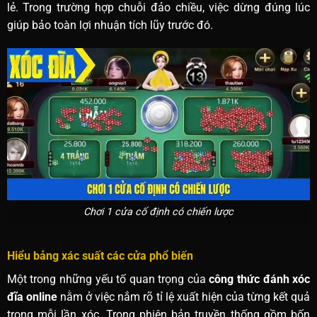
lẻ. Trong trường hợp chuỗi đảo chiều, việc dừng đúng lúc
giúp bảo toàn lợi nhuận tích lũy trước đó.
Chơi 1 cửa cố định có chiến lược
Hiểu bảng xác suất các cửa phổ biến
Một trong những yếu tố quan trọng của
công thức đánh xóc
đĩa online
nằm ở việc nắm rõ tỉ lệ xuất hiện của từng kết quả
trong mỗi lần xóc. Trong phiên bản truyền thống gồm bốn