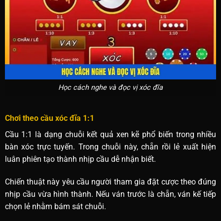
Học cách nghe và đọc vị xóc đĩa
Chơi theo cầu xóc đĩa 1:1
Cầu 1:1 là dạng chuỗi kết quả xen kẽ phổ biến trong nhiều
bàn xóc trực tuyến. Trong chuỗi này, chẵn rồi lẻ xuất hiện
luân phiên tạo thành nhịp cầu dễ nhận biết.
Chiến thuật này yêu cầu người tham gia đặt cược theo đúng
nhịp cầu vừa hình thành. Nếu ván trước là chẵn, ván kế tiếp
chọn lẻ nhằm bám sát chuỗi.