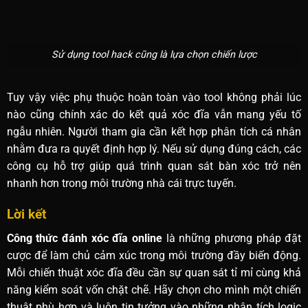
Sử dụng tool hack cũng là lựa chọn chiến lược
Tuy vậy việc phụ thuộc hoàn toàn vào tool không phải lúc
nào cũng chính xác do kết quả xóc đĩa vẫn mang yếu tố
ngẫu nhiên. Người tham gia cần kết hợp phân tích cá nhân
nhằm đưa ra quyết định hợp lý. Nếu sử dụng đúng cách, các
công cụ hỗ trợ giúp quá trình quan sát bàn xóc trở nên
nhanh hơn trong môi trường nhà cái trực tuyến.
Lời kết
Công thức đánh xóc đĩa online
là những phương pháp đặt
cược để làm chủ cảm xúc trong môi trường đầy biến động.
Mỗi chiến thuật xóc đĩa đều cần sự quan sát tỉ mỉ cùng khả
năng kiểm soát vốn chặt chẽ. Hãy chọn cho mình một chiến
thuật phù hợp và luôn tin tưởng vào những phân tích logic