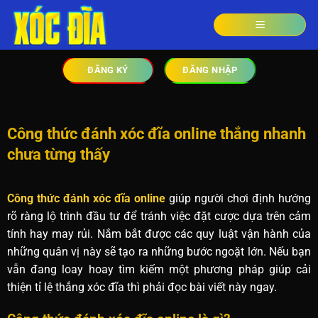
ĐĂNG KÝ
ĐĂNG NHẬP
Công thức đánh xóc đĩa online thắng nhanh
chưa từng thấy
Công thức đánh xóc đĩa online
giúp người chơi định hướng
rõ ràng lộ trình đầu tư để tránh việc đặt cược dựa trên cảm
tính hay may rủi. Nắm bắt được các quy luật vận hành của
những quân vị này sẽ tạo ra những bước ngoặt lớn. Nếu bạn
vẫn đang loay hoay tìm kiếm một phương pháp giúp cải
thiện tỉ lệ thắng xóc đĩa thì phải đọc bài viết này ngay.