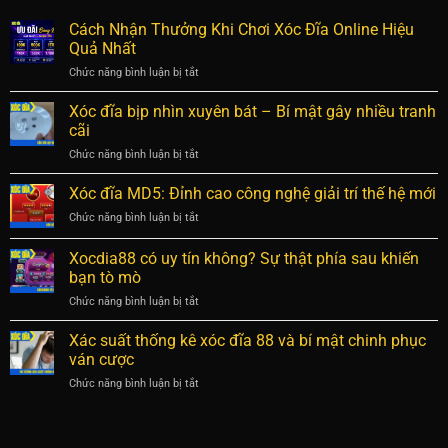
Cách Nhận Thưởng Khi Chơi Xóc Đĩa Online Hiệu
Quả Nhất
Chức năng bình luận bị tắt
ở
Cách
Nhận
Xóc đĩa bịp nhìn xuyên bát – Bí mật gây nhiều tranh
Thưởng
cãi
Khi
Chức năng bình luận bị tắt
ở
Chơi
Xóc
Xóc
đĩa
Xóc đĩa MD5: Đỉnh cao công nghệ giải trí thế hệ mới
Đĩa
bịp
Online
Chức năng bình luận bị tắt
ở
nhìn
Hiệu
Xóc
xuyên
Quả
đĩa
Xocdia88 có uy tín không? Sự thật phía sau khiến
bát
Nhất
MD5:
–
bạn tò mò
Đỉnh
Bí
Chức năng bình luận bị tắt
ở
cao
mật
Xocdia88
công
gây
có
nghệ
Xác suất thống kê xóc đĩa 88 và bí mật chinh phục
nhiều
uy
giải
ván cược
tranh
tín
trí
cãi
Chức năng bình luận bị tắt
ở
không?
thế
Xác
Sự
hệ
suất
thật
mới
thống
phía