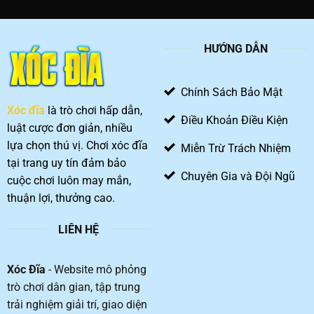
kê
sau
xóc
khiến
đĩa
bạn
88
tò
HƯỚNG DẪN
và
mò
bí
mật
chinh
Chính Sách Bảo Mật
phục
Xóc đĩa
là trò chơi hấp dẫn,
ván
Điều Khoản Điều Kiện
cược
luật cược đơn giản, nhiều
lựa chọn thú vị. Chơi xóc đĩa
Miễn Trừ Trách Nhiệm
tại trang uy tín đảm bảo
Chuyên Gia và Đội Ngũ
cuộc chơi luôn may mắn,
thuận lợi, thưởng cao.
LIÊN HỆ
Xóc Đĩa
- Website mô phỏng
trò chơi dân gian, tập trung
trải nghiệm giải trí, giao diện