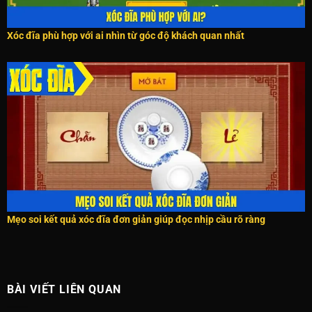
Xóc đĩa phù hợp với ai nhìn từ góc độ khách quan nhất
Mẹo soi kết quả xóc đĩa đơn giản giúp đọc nhịp cầu rõ ràng
BÀI VIẾT LIÊN QUAN