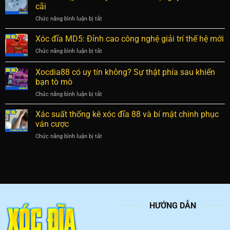
Thưởng
cãi
Khi
Chức năng bình luận bị tắt
ở
Chơi
Xóc
Xóc
đĩa
Xóc đĩa MD5: Đỉnh cao công nghệ giải trí thế hệ mới
Đĩa
bịp
Online
Chức năng bình luận bị tắt
ở
nhìn
Hiệu
Xóc
xuyên
Quả
đĩa
Xocdia88 có uy tín không? Sự thật phía sau khiến
bát
Nhất
MD5:
–
bạn tò mò
Đỉnh
Bí
Chức năng bình luận bị tắt
ở
cao
mật
Xocdia88
công
gây
có
nghệ
Xác suất thống kê xóc đĩa 88 và bí mật chinh phục
nhiều
uy
giải
ván cược
tranh
tín
trí
cãi
Chức năng bình luận bị tắt
ở
không?
thế
Xác
Sự
hệ
suất
thật
mới
thống
phía
kê
sau
xóc
khiến
đĩa
bạn
88
tò
HƯỚNG DẪN
và
mò
bí
mật