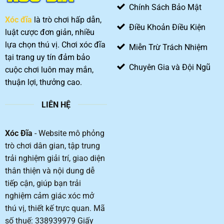
chinh
Chính Sách Bảo Mật
phục
Xóc đĩa
là trò chơi hấp dẫn,
ván
Điều Khoản Điều Kiện
cược
luật cược đơn giản, nhiều
lựa chọn thú vị. Chơi xóc đĩa
Miễn Trừ Trách Nhiệm
tại trang uy tín đảm bảo
Chuyên Gia và Đội Ngũ
cuộc chơi luôn may mắn,
thuận lợi, thưởng cao.
LIÊN HỆ
Xóc Đĩa
- Website mô phỏng
trò chơi dân gian, tập trung
trải nghiệm giải trí, giao diện
thân thiện và nội dung dễ
tiếp cận, giúp bạn trải
nghiệm cảm giác xóc mở
thú vị, thiết kế trực quan. Mã
số thuế: 338939979 Giấy