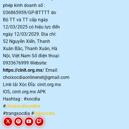
phép kinh doanh số :
036865959/GP-BTTTT do
Bộ TT và TT cấp ngày
12/03/2025 có hiệu lực đến
ngày 12/03/2029. Địa chỉ:
52 Nguyễn Xiển, Thanh
Xuân Bắc, Thanh Xuân, Hà
Nội, Việt Nam Số điện thoại:
0933676999 Website:
https://cinit.org.mx
/
Email:
choixocdiaonlinenet@gmail.com
Link tải Xóc Đĩa: cinit.org.mx
IOS, cinit.org.mx APK
Hashtag : #xocdia
#
choixocdiaonline
#trangxocdia #
linkxocdia