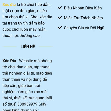
phục
Xóc đĩa
là trò chơi hấp dẫn,
ván
Điều Khoản Điều Kiện
cược
luật cược đơn giản, nhiều
lựa chọn thú vị. Chơi xóc đĩa
Miễn Trừ Trách Nhiệm
tại trang uy tín đảm bảo
Chuyên Gia và Đội Ngũ
cuộc chơi luôn may mắn,
thuận lợi, thưởng cao.
LIÊN HỆ
Xóc Đĩa
- Website mô phỏng
trò chơi dân gian, tập trung
trải nghiệm giải trí, giao diện
thân thiện và nội dung dễ
tiếp cận, giúp bạn trải
nghiệm cảm giác xóc mở
thú vị, thiết kế trực quan. Mã
số thuế: 338939979 Giấy
phép kinh doanh số :