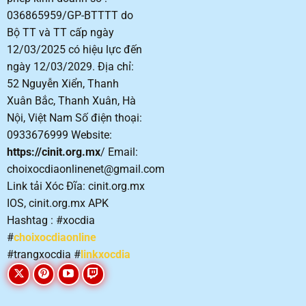
036865959/GP-BTTTT do
Bộ TT và TT cấp ngày
12/03/2025 có hiệu lực đến
ngày 12/03/2029. Địa chỉ:
52 Nguyễn Xiển, Thanh
Xuân Bắc, Thanh Xuân, Hà
Nội, Việt Nam Số điện thoại:
0933676999 Website:
https://cinit.org.mx
/
Email:
choixocdiaonlinenet@gmail.com
Link tải Xóc Đĩa: cinit.org.mx
IOS, cinit.org.mx APK
Hashtag : #xocdia
#
choixocdiaonline
#trangxocdia #
linkxocdia