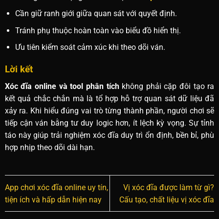
Cần giữ ranh giới giữa quan sát với quyết định.
Tránh phụ thuộc hoàn toàn vào biểu đồ hiển thị.
Ưu tiên kiểm soát cảm xúc khi theo dõi ván.
Lời kết
Xóc đĩa online và tool phân tích
không phải cặp đôi tạo ra
kết quả chắc chắn mà là tổ hợp hỗ trợ quan sát dữ liệu đã
xảy ra. Khi hiểu đúng vai trò từng thành phần, người chơi sẽ
tiếp cận ván bằng tư duy logic hơn, ít lệch kỳ vọng. Sự tỉnh
táo này giúp trải nghiệm xóc đĩa duy trì ổn định, bền bỉ, phù
hợp nhịp theo dõi dài hạn.
App chơi xóc đĩa online uy tín,
Vị xóc đĩa được làm từ gì?
tiện ích và hấp dẫn hiện nay
Cấu tạo, chất liệu vị xóc đĩa